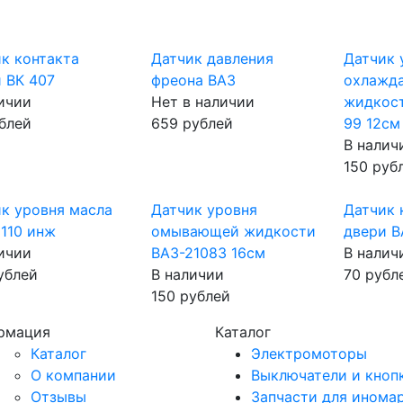
к контакта
Датчик давления
Датчик 
 ВК 407
фреона ВАЗ
охлажд
ичии
Нет в наличии
жидкост
блей
659 рублей
99 12см
В налич
150 руб
к уровня масла
Датчик уровня
Датчик 
110 инж
омывающей жидкости
двери В
ичии
ВАЗ-21083 16см
В налич
ублей
В наличии
70 рубл
150 рублей
рмация
Каталог
Каталог
Электромоторы
О компании
Выключатели и кноп
Отзывы
Запчасти для инома