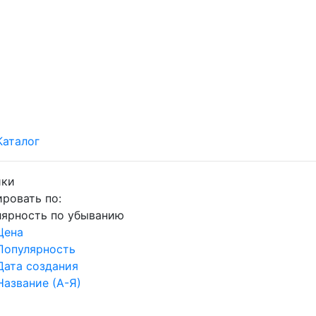
Каталог
ики
ровать по:
лярность по убыванию
Цена
Популярность
Дата создания
Название (А-Я)