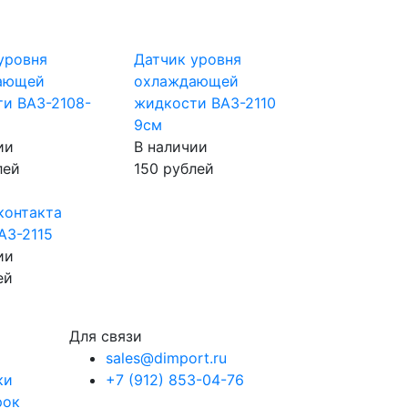
уровня
Датчик уровня
ающей
охлаждающей
и ВАЗ-2108-
жидкости ВАЗ-2110
9см
ии
В наличии
лей
150 рублей
контакта
АЗ-2115
ии
ей
Для связи
sales@dimport.ru
ки
+7 (912) 853-04-76
рок